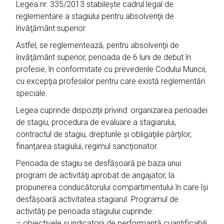
Legea nr. 335/2013 stabileşte cadrul legal de
reglementare a stagiului pentru absolvenţii de
învăţământ superior.
Astfel, se reglementează, pentru absolvenţii de
învăţământ superior, perioada de 6 luni de debut în
profesie, în conformitate cu prevederile Codului Muncii,
cu excepţia profesiilor pentru care există reglementări
speciale.
Legea cuprinde dispoziţii privind: organizarea perioadei
de stagiu, procedura de evaluare a stagiarului,
contractul de stagiu, drepturile şi obligaţiile părţilor,
finanţarea stagiului, regimul sancţionator.
Perioada de stagiu se desfăşoară pe baza unui
program de activităţi aprobat de angajator, la
propunerea conducătorului compartimentului în care îşi
desfăşoară activitatea stagiarul. Programul de
activităţi pe perioada stagiului cuprinde:
– obiectivele şi indicatorii de performanţă cuantificabili