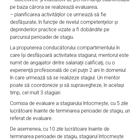
pe baza cărora se realizează evaluarea;
– planificarea activităţilor ce urmează să fie
desfăşurate, în funcţie de nivelul competenţelor şi
deprinderilor practice vizate a fi dobândite pe
parcursul perioadei de stagiu.
La propunerea conducătorului compartimentului în
care îşi desfăşoară activitatea stagiarul, mentorul este
numit de angajator dintre salariaţii calificaţi, cu o
experienţă profesională de cel puţin 2 ani în domeniul
în care urmează să se realizeze stagiul. Un mentor
poate să coordoneze şi să supravegheze, în acelaşi
timp, cel mult 3 stagiari.
Comisia de evaluare a stagiarului întocmeşte, cu 5 zile
lucrătoare înainte de terminarea perioadei de stagiu, un
referat de evaluare.
De asemenea, cu 10 zile lucrătoare înainte de
terminarea perioadei de stagiu, stagiarul întocmeşte