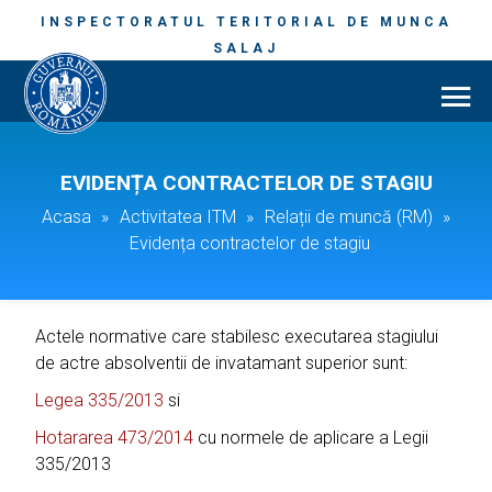
INSPECTORATUL TERITORIAL DE MUNCA
SALAJ
EVIDENȚA CONTRACTELOR DE STAGIU
Acasa
»
Activitatea ITM
»
Relații de muncă (RM)
»
Evidența contractelor de stagiu
Actele normative care stabilesc executarea stagiului
de actre absolventii de invatamant superior sunt:
Legea 335/2013
si
Hotararea 473/2014
cu normele de aplicare a Legii
335/2013