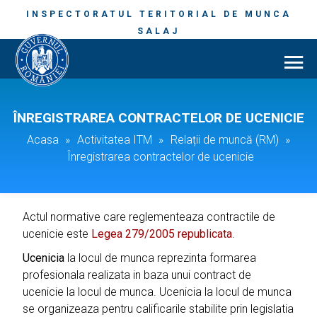
INSPECTORATUL TERITORIAL DE MUNCA
SALAJ
ÎNREGISTRAREA CONTRACTELOR DE UCENICIE
Acasa
»
Activitatea ITM
»
Relații de muncă (RM)
»
Înregistrarea contractelor de ucenicie
Actul normative care reglementeaza contractile de
ucenicie este
Legea 279/2005 republicata
.
Ucenicia
la locul de munca reprezinta formarea
profesionala realizata in baza unui contract de
ucenicie la locul de munca. Ucenicia la locul de munca
se organizeaza pentru calificarile stabilite prin legislatia