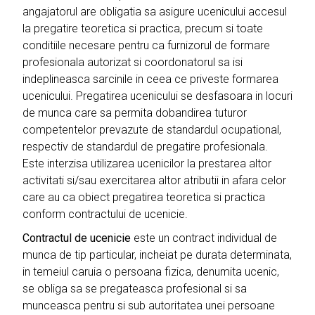
angajatorul are obligatia sa asigure ucenicului accesul
la pregatire teoretica si practica, precum si toate
conditiile necesare pentru ca furnizorul de formare
profesionala autorizat si coordonatorul sa isi
indeplineasca sarcinile in ceea ce priveste formarea
ucenicului. Pregatirea ucenicului se desfasoara in locuri
de munca care sa permita dobandirea tuturor
competentelor prevazute de standardul ocupational,
respectiv de standardul de pregatire profesionala.
Este interzisa utilizarea ucenicilor la prestarea altor
activitati si/sau exercitarea altor atributii in afara celor
care au ca obiect pregatirea teoretica si practica
conform contractului de ucenicie.
Contractul de ucenicie
este un contract individual de
munca de tip particular, incheiat pe durata determinata,
in temeiul caruia o persoana fizica, denumita ucenic,
se obliga sa se pregateasca profesional si sa
munceasca pentru si sub autoritatea unei persoane