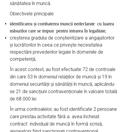
sănătatea în muncă.
Obiectivele principale:
identificarea și combaterea muncii nedeclarate
cu luarea
;
măsurilor care se impun pentru intrarea în legalitate
creșterea gradului de conștientizare a angajatorilor
și lucrătorilor în ceea ce privește necesitatea
respectării prevederilor legale în domeniile de
competență;
În acest context, au fost efectuate 72 de controale
din care 53 în domeniul relațiilor de muncă și 19 în
domeniul securității și sănătății în muncă, aplicându-
se 21 de sancțiuni contravenționale în valoare totală
de 68.000 lei.
În urma controalelor, au fost identificate 2 persoane
care prestau activitate fără a avea încheiat
contract individual de muncă în formă scrisă,
angajatorii fiind sancționați contravențional.