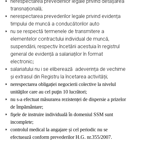
nerespectarea prevederilor legale privind detașarea
transnațională;
nerespectarea prevederilor legale privind evidența
timpului de muncă a conducătorilor auto
nu se respectă termenele de transmitere a
elementelor contractului individual de muncă,
suspendării, respectiv încetării acestuia în registrul
general de evidență a salariaților în format
electronic
;
salariatului nu i se eliberează adeverința de vechime
și extrasul din Registru la încetarea activității;
nerespectarea obligației negocierii colective la nivelul
unităţilor care au cel puţin 10 lucrători;
nu s-a efectuat
măsurarea rezistenței de dispersie a prizelor
de împământare;
fişele de instruire individuală în domeniul SSM sunt
incomplete
;
controlul medical la angajare și cel periodic nu se
efectuează conform prevederilor H.G. nr.355/2007.