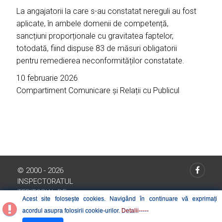
La angajatorii la care s-au constatat nereguli au fost
aplicate, în ambele domenii de competență,
sancțiuni proporționale cu gravitatea faptelor,
totodată, fiind dispuse 83 de măsuri obligatorii
pentru remedierea neconformităților constatate.
10 februarie 2026
Compartiment Comunicare și Relații cu Publicul
© 2000 - 2026
INSPECTORATUL
TERITORIAL DE
Acest site folosește cookies. Navigând în continuare vă exprimați
MUNCA SALAJ
acordul asupra folosirii cookie-urilor.
Detalii-----
INSPECȚIA MUNCII.