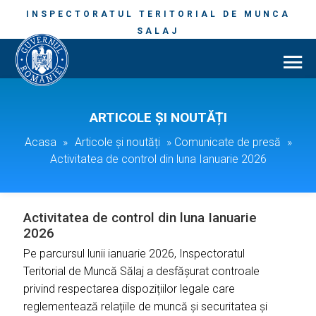
INSPECTORATUL TERITORIAL DE MUNCA
SALAJ
ARTICOLE ȘI NOUTĂȚI
Acasa
»
Articole și noutăți
»
Comunicate de presă
»
Activitatea de control din luna Ianuarie 2026
Activitatea de control din luna Ianuarie
2026
Pe parcursul lunii ianuarie 2026, Inspectoratul
Teritorial de Muncă Sălaj a desfășurat controale
privind respectarea dispozițiilor legale care
reglementează relațiile de muncă și securitatea și